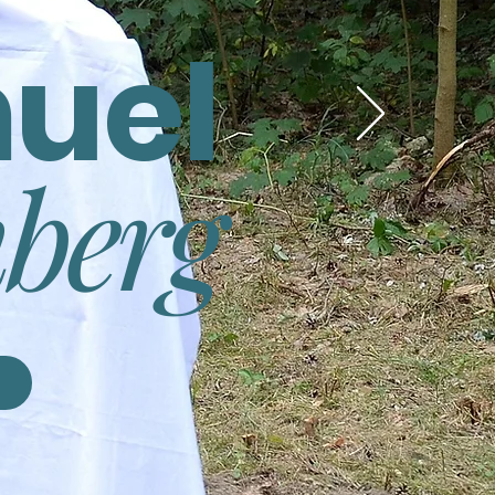
uel
nberg