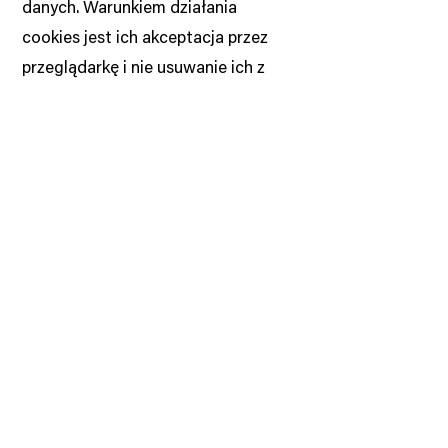
danych. Warunkiem działania
cookies jest ich akceptacja przez
przeglądarkę i nie usuwanie ich z
dysku.
Wyłączenie Odpowiedzialności
Strona Samuel Willenberg został
utworzona, aby dostarczać swoim
użytkownikom informacji na tematy
kulturalne, historyczne oraz
pokrewne. Mimo dołożenia
wszelkich starań, aby przedstawiane
przez Fundację Dobry Grunt
informacje były zgodne z prawdą,
Fundacja Dobry Grunt zastrzega